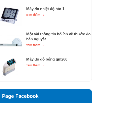
Máy đo nhiệt độ htc-1
xem thêm
Một vài thông tin bổ ích về thước đo
bán nguyệt
xem thêm
Máy đo độ bóng gm268
xem thêm
Page Facebook