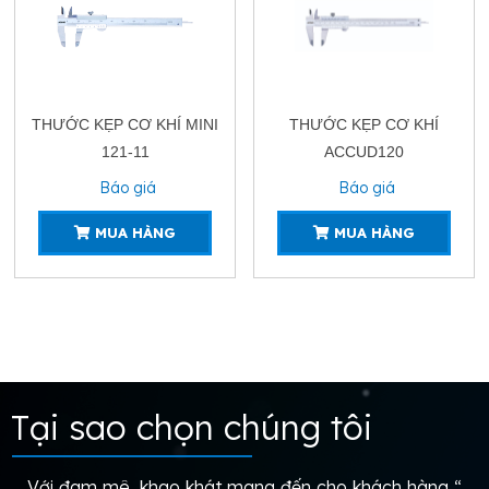
THƯỚC KẸP CƠ KHÍ MINI
THƯỚC KẸP CƠ KHÍ
121-11
ACCUD120
Báo giá
Báo giá
MUA HÀNG
MUA HÀNG
Tại sao chọn chúng tôi
Với đam mê, khao khát mang đến cho khách hàng “