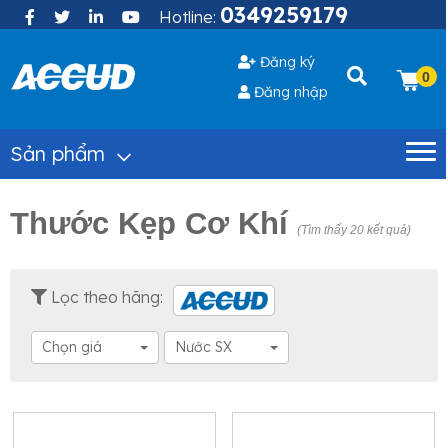
0349259179
Hotline:
Đăng ký
0
Đăng nhập
Sản phẩm
Thước Kẹp Cơ Khí
(Tìm thấy 20 kết quả)
Lọc theo hãng:
Chọn giá
Nước SX