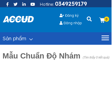
0349259179
Hotline:
Đăng ký
0
Đăng nhập
Sản phẩm
Mẫu Chuẩn Độ Nhám
(Tìm thấy 0 kết quả)