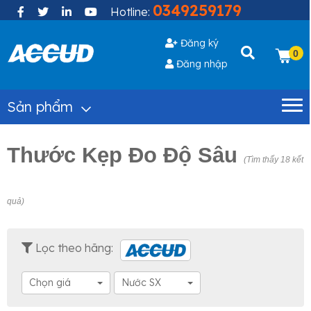
0349259179
Hotline:
Đăng ký
0
Đăng nhập
Sản phẩm
Thước Kẹp Đo Độ Sâu
(Tìm thấy 18 kết
quả)
Lọc theo hãng:
Chọn giá
Nước SX