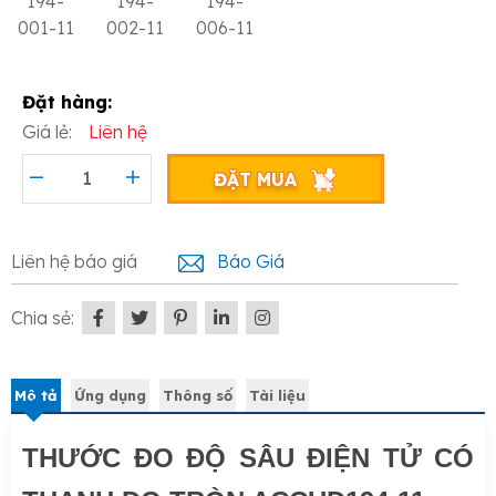
194-
194-
194-
001-11
002-11
006-11
Đặt hàng:
Giá lẻ:
Liên hệ
ĐẶT MUA
Liên hệ báo giá
Báo Giá
Chia sẻ:
Mô tả
Ứng dụng
Thông số
Tài liệu
THƯỚC ĐO ĐỘ SÂU ĐIỆN TỬ CÓ