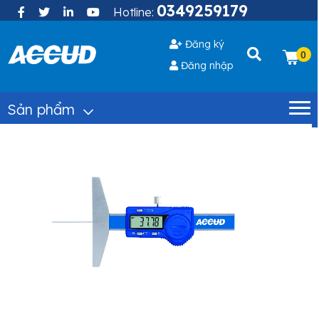
0349259179
Hotline:
Đăng ký
0
Đăng nhập
Sản phẩm