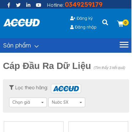
0349259179
Hotline:
Đăng ký
0
Đăng nhập
Sản phẩm
Cáp Đầu Ra Dữ Liệu
(Tìm thấy 3 kết quả)
Lọc theo hãng:
Chọn giá
Nước SX