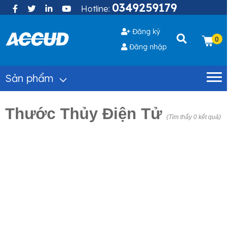
0349259179
Hotline:
Đăng ký
0
Đăng nhập
Sản phẩm
Thước Thủy Điện Tử
(Tìm thấy 0 kết quả)