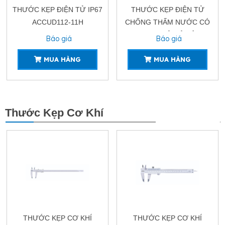
THƯỚC KẸP ĐIỆN TỬ IP67
THƯỚC KẸP ĐIỆN TỬ
ACCUD112-11H
CHỐNG THẤM NƯỚC CÓ
THANH ĐỘ ĐÔ SÂU
Báo giá
Báo giá
ACCUD112-11HR
MUA HÀNG
MUA HÀNG
Thước Kẹp Cơ Khí
XEM THÊM
THƯỚC KẸP CƠ KHÍ
THƯỚC KẸP CƠ KHÍ