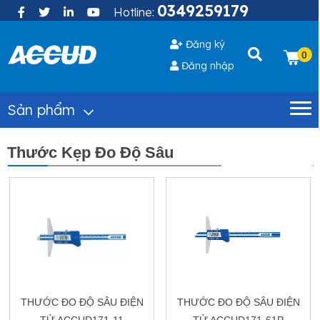
0349259179
Hotline:
Đăng ký
0
Đăng nhập
Sản phẩm
Thước Kẹp Đo Độ Sâu
XEM THÊM
THƯỚC ĐO ĐỘ SÂU ĐIỆN
THƯỚC ĐO ĐỘ SÂU ĐIỆN
TỬ ACCUD171-11
TỬ ACCUD171-61P