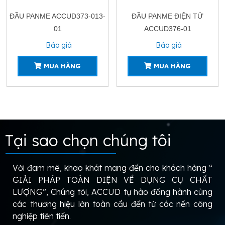
ĐẦU PANME ACCUD373-013-
ĐẦU PANME ĐIỆN TỬ
01
ACCUD376-01
Báo giá
Báo giá
MUA HÀNG
MUA HÀNG
Tại sao chọn chúng tôi
Với đam mê, khao khát mang đến cho khách hàng “
GIẢI PHÁP TOÀN DIỆN VỀ DỤNG CỤ CHẤT
LƯỢNG”, Chúng tôi, ACCUD tự hào đồng hành cùng
các thương hiệu lớn toàn cầu đến từ các nền công
nghiệp tiên tiến.