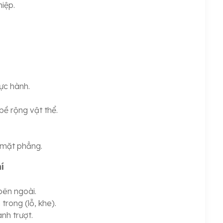
iệp.
:
ực hành.
 bề rộng vật thể.
 mặt phẳng.
í
bên ngoài.
trong (lỗ, khe).
nh trượt.