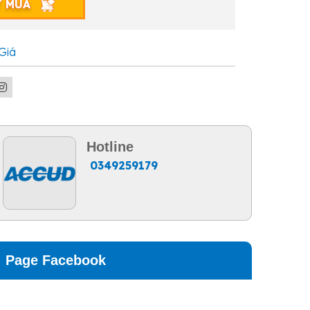
T MUA
Giá
Hotline
0349259179
Page Facebook