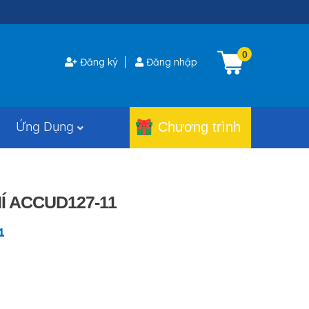
0
Đăng ký
Đăng nhập
Ứng Dụng
Chương trình
Í ACCUD127-11
1