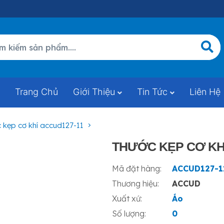
Trang Chủ
Giới Thiệu
Tin Tức
Liên Hệ
c kẹp cơ khí accud127-11
THƯỚC KẸP CƠ KH
Mã đặt hàng:
ACCUD127-1
Thương hiệu:
ACCUD
Xuất xứ:
Áo
Số lượng:
0