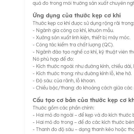
quả đo trong môi trường sản xuất chuyên ngh
Ứng dụng của thước kẹp cơ khí
Thước kẹp cơ khí được sử dụng rộng rãi trong
- Ngành gia công cơ khí, khuôn mẫu.
- Xưởng sản xuất linh kiện, thiết bị máy móc.
- Công tác kiểm tra chất lượng (QC).
- Ngành đào tạo nghề cơ khí, kỹ thuật viên th
Nó phù hợp để đo:
- Kích thước ngoài: như đường kính, chiều dài,
- Kích thước trong: như đường kính lỗ, khe hở.
- Độ sâu: của rãnh, lỗ khoan.
- Chiều bậc/thang: đo khoảng cách giữa các
Cấu tạo cơ bản của thước kẹp cơ kh
Thước gồm các phần chính:
- Hai mỏ đo ngoài – để kẹp và đo kích thước 
- Hai mỏ đo trong – để đo các kích thước bên 
- Thanh đo độ sâu – dạng thanh kéo hoặc tha