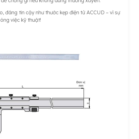
hẹ để chống gỉ nếu không dùng thường xuyên.
o, đáng tin cậy như thước kẹp điện tử ACCUD – vì sự
ông việc kỹ thuật!