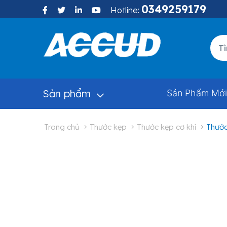
0349259179
Hotline:
Sản phẩm
Sản Phẩm Mới
trang chủ
thước kẹp
thước kẹp cơ khí
thướ