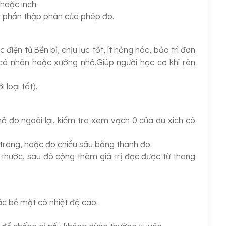
hoặc inch.
ọc phần thập phân của phép đo.
điện tử.Bền bỉ, chịu lực tốt, ít hỏng hóc, bảo trì đơn
ho cá nhân hoặc xưởng nhỏ.Giúp người học cơ khí rèn
loại tốt).
ỏ đo ngoài lại, kiểm tra xem vạch 0 của du xích có
 trong, hoặc đo chiều sâu bằng thanh đo.
 thước, sau đó cộng thêm giá trị đọc được từ thang
c bề mặt có nhiệt độ cao.