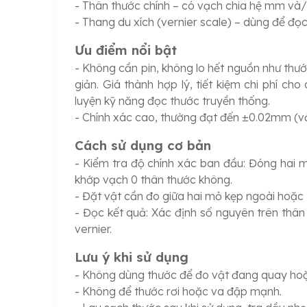
- Thân thước chính – có vạch chia hệ mm và/
- Thang du xích (vernier scale) – dùng để đ
Ưu điểm nổi bật
- Không cần pin, không lo hết nguồn như thước 
giản. Giá thành hợp lý, tiết kiệm chi phí c
luyện kỹ năng đọc thước truyền thống.
- Chính xác cao, thường đạt đến ±0.02mm (với 
Cách sử dụng cơ bản
- Kiểm tra độ chính xác ban đầu: Đóng hai m
khớp vạch 0 thân thước không.
- Đặt vật cần đo giữa hai mỏ kẹp ngoài hoặc
- Đọc kết quả: Xác định số nguyên trên thân
vernier.
Lưu ý khi sử dụng
- Không dùng thước để đo vật đang quay hoặ
- Không để thước rơi hoặc va đập mạnh.