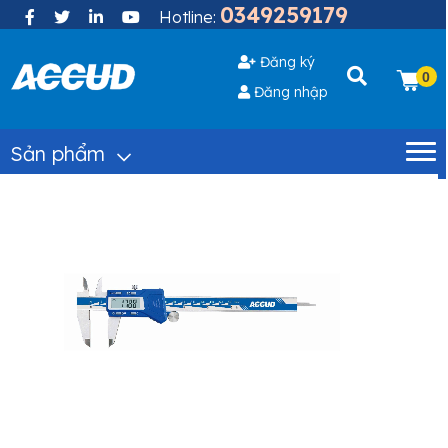
0349259179
Hotline:
Đăng ký
0
Đăng nhập
Sản phẩm