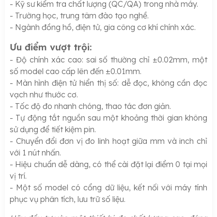
- Kỹ sư kiểm tra chất lượng (QC/QA) trong nhà máy.
- Trường học, trung tâm đào tạo nghề.
- Ngành đồng hồ, điện tử, gia công cơ khí chính xác.
Ưu điểm vượt trội:
- Độ chính xác cao: sai số thường chỉ ±0.02mm, một
số model cao cấp lên đến ±0.01mm.
- Màn hình điện tử hiển thị số: dễ đọc, không cần đọc
vạch như thước cơ.
- Tốc độ đo nhanh chóng, thao tác đơn giản.
- Tự động tắt nguồn sau một khoảng thời gian không
sử dụng để tiết kiệm pin.
- Chuyển đổi đơn vị đo linh hoạt giữa mm và inch chỉ
với 1 nút nhấn.
- Hiệu chuẩn dễ dàng, có thể cài đặt lại điểm 0 tại mọi
vị trí.
- Một số model có cổng dữ liệu, kết nối với máy tính
phục vụ phân tích, lưu trữ số liệu.