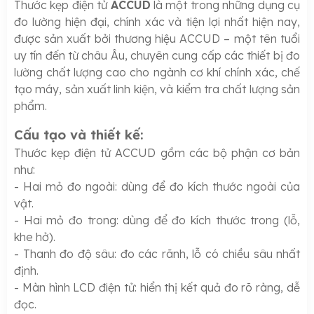
Thước kẹp điện tử
ACCUD
là một trong những dụng cụ
đo lường hiện đại, chính xác và tiện lợi nhất hiện nay,
được sản xuất bởi thương hiệu ACCUD – một tên tuổi
uy tín đến từ châu Âu, chuyên cung cấp các thiết bị đo
lường chất lượng cao cho ngành cơ khí chính xác, chế
tạo máy, sản xuất linh kiện, và kiểm tra chất lượng sản
phẩm.
Cấu tạo và thiết kế:
Thước kẹp điện tử ACCUD gồm các bộ phận cơ bản
như:
- Hai mỏ đo ngoài: dùng để đo kích thước ngoài của
vật.
- Hai mỏ đo trong: dùng để đo kích thước trong (lỗ,
khe hở).
- Thanh đo độ sâu: đo các rãnh, lỗ có chiều sâu nhất
định.
- Màn hình LCD điện tử: hiển thị kết quả đo rõ ràng, dễ
đọc.