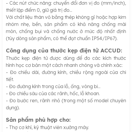
- Các nút chức năng: chuyển đổi đơn vị đo (mm/inch),
thiết lập điểm 0, giữ giá trị đo...
Với chất liệu thân vỏ bằng thép không gỉ hoặc hợp kim
nhôm nhẹ, bền, sản phẩm có khả năng chống mài
mòn, chống bụi và chống nước ở mức độ nhất định
(tùy dòng sản phẩm, có thể đạt chuẩn IP54/IP67).
Công dụng của thước kẹp điện tử ACCUD:
Thước kẹp điện tử được dùng để đo các kích thước
hình học cơ bản một cách nhanh chóng và chính xác:
- Đo chiều dài, đường kính, chiều rộng ngoài của chi
tiết.
- Đo đường kính trong của lỗ, ống, vòng bi...
- Đo chiều sâu của các rãnh, hốc, lỗ khoan.
- Đo bước ren, rãnh nhỏ (trong một số model chuyên
dụng).
Sản phẩm phù hợp cho:
- Thợ cơ khí, kỹ thuật viên xưởng máy.