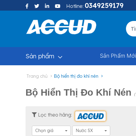
0349259179
Hotline:
Sản phẩm
Sản Phẩm Mới
trang chủ
bộ hiển thị đo khí nén
Bộ Hiển Thị Đo Khí Nén
(
Lọc theo hãng:
Chọn giá
Nước SX