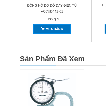
THƯỚC ĐO ĐỘ DÀY ĐIỆN TỬ
ĐỒNG 
 TỬ
ACCUD442-15
Báo giá
MUA HÀNG
Sản Phẩm Đã Xem