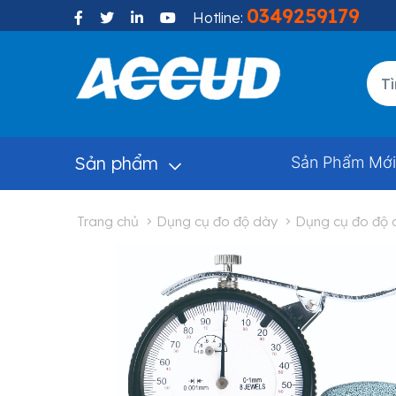
0349259179
Hotline:
Sản phẩm
Sản Phẩm Mới
trang chủ
dụng cụ đo độ dày
dụng cụ đo độ