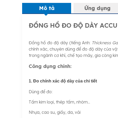
Mô tả
Ứng dụng
ĐỒNG HỒ ĐO ĐỘ DÀY ACCU
Đồng hồ đo độ dày (tiếng Anh:
Thickness G
chính xác, chuyên dùng để đo độ dày của vật l
trong ngành cơ khí, chế tạo máy, gia công kim 
Công dụng chính:
1. Đo chính xác độ dày của chi tiết
Dùng để đo:
Tấm kim loại, thép tấm, nhôm...
Nhựa, cao su, giấy, da, vải