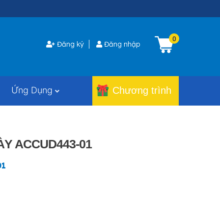
0
Đăng ký
Đăng nhập
Ứng Dụng
Chương trình
ÀY ACCUD443-01
01