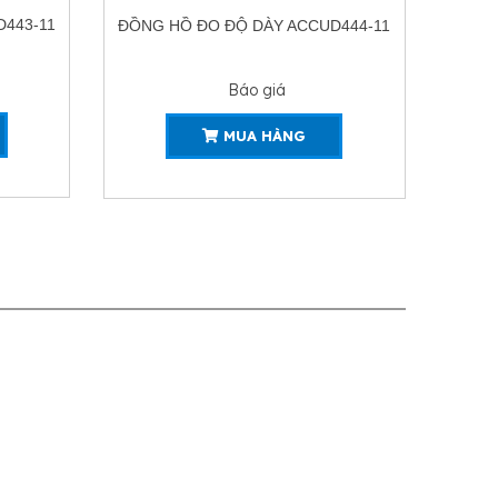
444-11
ĐỒNG HỒ ĐO ĐỘ DÀY ACCUD446-11
ĐỒNG
Báo giá
MUA HÀNG