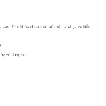
ữa các điểm khác nhau trên bề mặt → phục vụ kiểm
)
ày và dung sai.