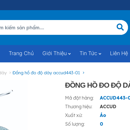
Trang Chủ
Giới Thiệu
Tin Tức
Liên Hệ
 dày
đồng hồ đo độ dày accud443-01
ĐỒNG HỒ ĐO ĐỘ D
Mã đặt hàng:
ACCUD443-
Thương hiệu:
ACCUD
Xuất xứ:
Áo
Số lượng:
0