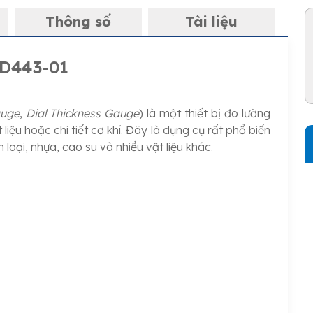
Thông số
Tài liệu
D443-01
auge
,
Dial Thickness Gauge
) là một thiết bị đo lường
iệu hoặc chi tiết cơ khí. Đây là dụng cụ rất phổ biến
loại, nhựa, cao su và nhiều vật liệu khác.