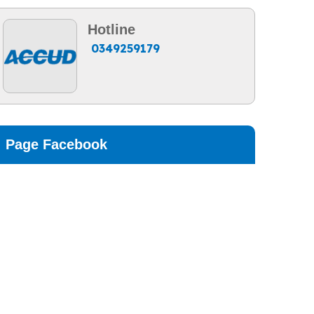
Hotline
0349259179
Page Facebook