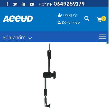
0349259179
Hotline:
Đăng ký
0
Đăng nhập
Sản phẩm