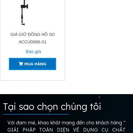
GIÁ GIỮ ĐỒNG HỒ SO
ACCUD686-01
Báo giá
MUA HÀNG
Tại sao chọn chúng tôi
Với đam mê, khao khát mang đến cho khách hàng “
GIẢI PHÁP TOÀN DIỆN VỀ DỤNG CỤ CHẤT