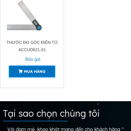
THƯỚC ĐO GÓC ĐIỆN TỬ
ACCUD821-01
Báo giá
MUA HÀNG
Tại sao chọn chúng tôi
Với đam mê, khao khát mang đến cho khách hàng “