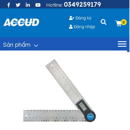
0349259179
Hotline:
Đăng ký
0
Đăng nhập
Sản phẩm