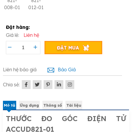
821-
821-
008-01
012-01
Đặt hàng:
Giá lẻ:
Liên hệ
ĐẶT MUA
Liên hệ báo giá
Báo Giá
Chia sẻ:
Mô tả
Ứng dụng
Thông số
Tài liệu
THƯỚC ĐO GÓC ĐIỆN TỬ
ACCUD821-01