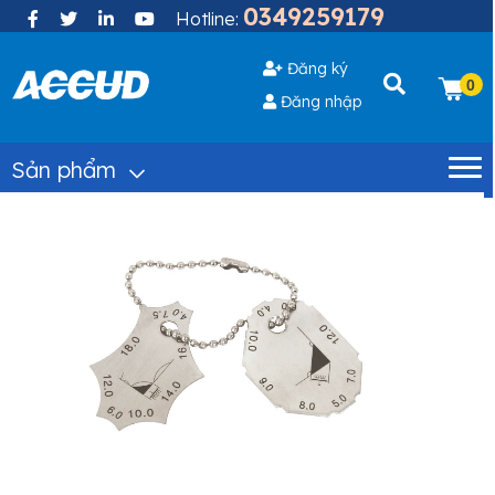
0349259179
Hotline:
Đăng ký
0
Đăng nhập
Sản phẩm