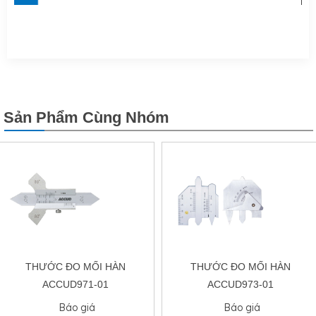
Sản Phẩm Cùng Nhóm
THƯỚC ĐO MỐI HÀN
HÀN
THƯỚC ĐO MỐ
ACCUD973-01
ACCUD974-
Báo giá
Báo giá