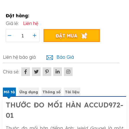
Đặt hàng:
Giá lẻ:
Liên hệ
ĐẶT MUA
Liên hệ báo giá
Báo Giá
Chia sẻ:
Mô tả
Ứng dụng
Thông số
Tài liệu
THƯỚC ĐO MỐI HÀN ACCUD972-
01
Thước đo mối hàn (tiếng Anh:
Weld Gauge
) là một