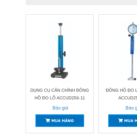
DỤNG CỤ CĂN CHỈNH ĐỒNG
ĐỒNG HỒ ĐO L
HỒ ĐO LỖ ACCUD256-11
ACCUD25
Báo giá
Báo g
MUA HÀNG
MUA 