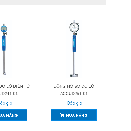
ĐO LỖ ĐIỆN TỬ
ĐỒNG HỒ SO ĐO LỖ
UD241-01
ACCUD251-01
áo giá
Báo giá
UA HÀNG
MUA HÀNG