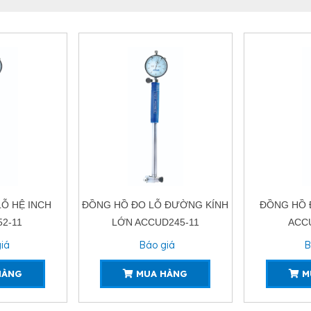
Ỗ HỆ INCH
ĐỒNG HỒ ĐO LỖ ĐƯỜNG KÍNH
ĐỒNG HỒ 
2-11
LỚN ACCUD245-11
ACC
iá
Báo giá
B
HÀNG
MUA HÀNG
M