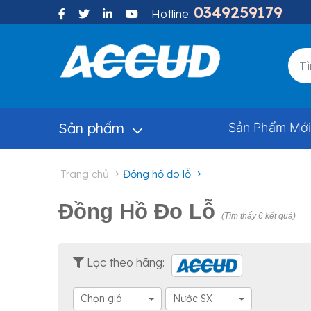
0349259179
Hotline:
Sản phẩm
Sản Phẩm Mới
trang chủ
đồng hồ đo lỗ
Đồng Hồ Đo Lỗ
(Tìm thấy 6 kết quả)
Lọc theo hãng:
Chọn giá
Nước SX