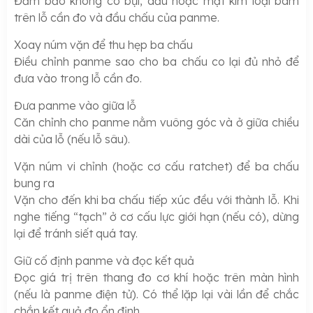
Đảm bảo không có bụi, dầu hoặc mạt kim loại bám
trên lỗ cần đo và đầu chấu của panme.
Xoay núm vặn để thu hẹp ba chấu
Điều chỉnh panme sao cho ba chấu co lại đủ nhỏ để
đưa vào trong lỗ cần đo.
Đưa panme vào giữa lỗ
Căn chỉnh cho panme nằm vuông góc và ở giữa chiều
dài của lỗ (nếu lỗ sâu).
Vặn núm vi chỉnh (hoặc cơ cấu ratchet) để ba chấu
bung ra
Vặn cho đến khi ba chấu tiếp xúc đều với thành lỗ. Khi
nghe tiếng “tạch” ở cơ cấu lực giới hạn (nếu có), dừng
lại để tránh siết quá tay.
Giữ cố định panme và đọc kết quả
Đọc giá trị trên thang đo cơ khí hoặc trên màn hình
(nếu là panme điện tử). Có thể lặp lại vài lần để chắc
chắn kết quả đo ổn định.