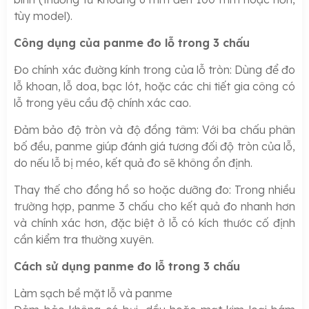
tùy model).
Công dụng của panme đo lỗ trong 3 chấu
Đo chính xác đường kính trong của lỗ tròn: Dùng để đo
lỗ khoan, lỗ doa, bạc lót, hoặc các chi tiết gia công có
lỗ trong yêu cầu độ chính xác cao.
Đảm bảo độ tròn và độ đồng tâm: Với ba chấu phân
bố đều, panme giúp đánh giá tương đối độ tròn của lỗ,
do nếu lỗ bị méo, kết quả đo sẽ không ổn định.
Thay thế cho đồng hồ so hoặc dưỡng đo: Trong nhiều
trường hợp, panme 3 chấu cho kết quả đo nhanh hơn
và chính xác hơn, đặc biệt ở lỗ có kích thước cố định
cần kiểm tra thường xuyên.
Cách sử dụng panme đo lỗ trong 3 chấu
Làm sạch bề mặt lỗ và panme