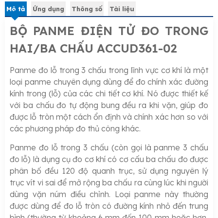
Mô tả
Ứng dụng
Thông số
Tài liệu
BỘ PANME ĐIỆN TỬ ĐO TRONG
HAI/BA CHẤU ACCUD361-02
Panme đo lỗ trong 3 chấu trong lĩnh vực cơ khí là một
loại panme chuyên dụng dùng để đo chính xác đường
kính trong (lỗ) của các chi tiết cơ khí. Nó được thiết kế
với ba chấu đo tự động bung đều ra khi vặn, giúp đo
được lỗ tròn một cách ổn định và chính xác hơn so với
các phương pháp đo thủ công khác.
Panme đo lỗ trong 3 chấu (còn gọi là panme 3 chấu
đo lỗ) là dụng cụ đo cơ khí có cơ cấu ba chấu đo được
phân bố đều 120 độ quanh trục, sử dụng nguyên lý
trục vít vi sai để mở rộng ba chấu ra cùng lúc khi người
dùng vặn núm điều chỉnh. Loại panme này thường
được dùng để đo lỗ tròn có đường kính nhỏ đến trung
bình (thường từ khoảng 6 mm đến 100 mm hoặc hơn,