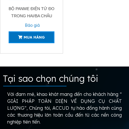
BỘ PANME ĐIỆN TỬ ĐO
TRONG HAI/BA CHẤU
ACCUD361-02
Báo giá
MUA HÀNG
Tại sao chọn chúng tôi
Với đam mê, khao khát mang đến cho khách hàng “
GIẢI PHÁP TOÀN DIỆN VỀ DỤNG CỤ CHẤT
LƯỢNG”, Chúng tôi, ACCUD tự hào đồng hành cùng
các thương hiệu lớn toàn cầu đến từ các nền công
nghiệp tiên tiến.