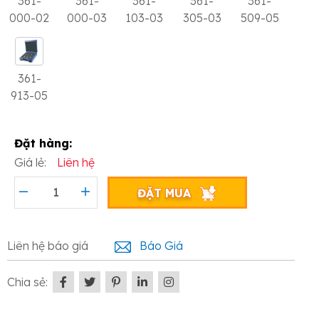
361-
361-
361-
361-
361-
000-02
000-03
103-03
305-03
509-05
361-
913-05
Đặt hàng:
Giá lẻ:
Liên hệ
ĐẶT MUA
Liên hệ báo giá
Báo Giá
Chia sẻ: