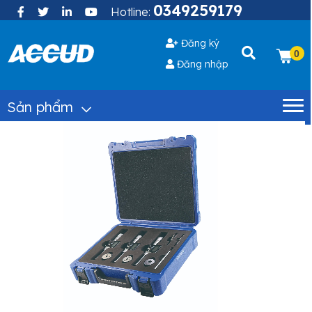
0349259179
Hotline:
Đăng ký
0
Đăng nhập
Sản phẩm