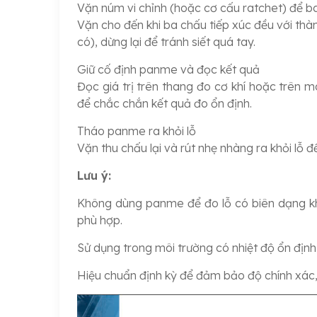
Vặn núm vi chỉnh (hoặc cơ cấu ratchet) để b
Vặn cho đến khi ba chấu tiếp xúc đều với thành
có), dừng lại để tránh siết quá tay.
Giữ cố định panme và đọc kết quả
Đọc giá trị trên thang đo cơ khí hoặc trên mà
để chắc chắn kết quả đo ổn định.
Tháo panme ra khỏi lỗ
Vặn thu chấu lại và rút nhẹ nhàng ra khỏi lỗ đ
Lưu ý:
Không dùng panme để đo lỗ có biên dạng k
phù hợp.
Sử dụng trong môi trường có nhiệt độ ổn định đ
Hiệu chuẩn định kỳ để đảm bảo độ chính xác, 