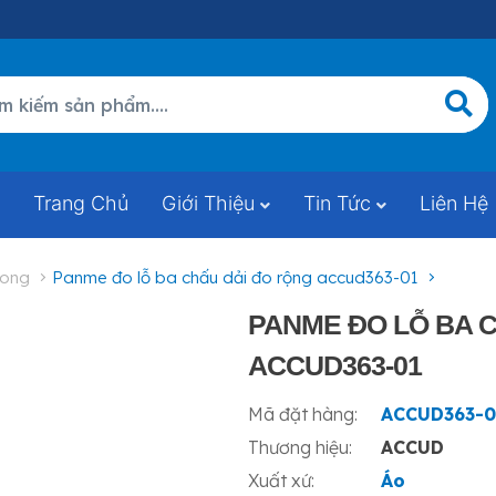
Trang Chủ
Giới Thiệu
Tin Tức
Liên Hệ
rong
panme đo lỗ ba chấu dải đo rộng accud363-01
PANME ĐO LỖ BA 
ACCUD363-01
Mã đặt hàng:
ACCUD363-0
Thương hiệu:
ACCUD
Xuất xứ:
Áo