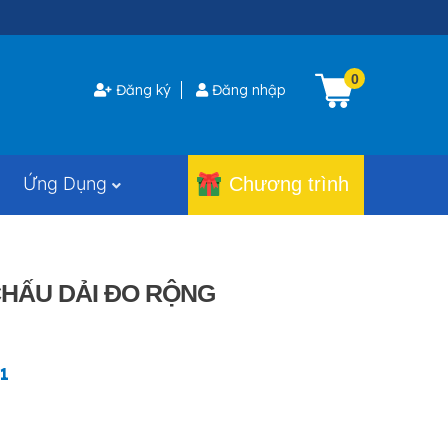
0
Đăng ký
Đăng nhập
Ứng Dụng
Chương trình
CHẤU DẢI ĐO RỘNG
1