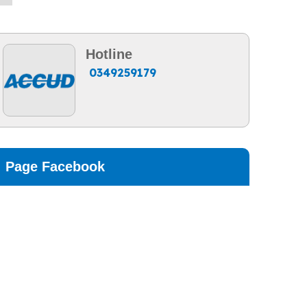
Hotline
0349259179
Page Facebook