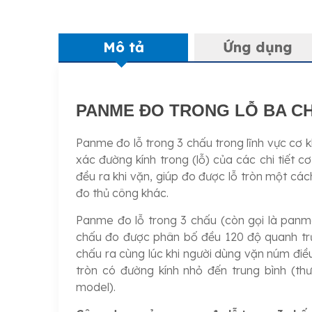
Mô tả
Ứng dụng
PANME ĐO TRONG LỖ BA CH
Panme đo lỗ trong 3 chấu trong lĩnh vực cơ 
xác đường kính trong (lỗ) của các chi tiết c
đều ra khi vặn, giúp đo được lỗ tròn một cá
đo thủ công khác.
Panme đo lỗ trong 3 chấu (còn gọi là panme
chấu đo được phân bố đều 120 độ quanh trục
chấu ra cùng lúc khi người dùng vặn núm đi
tròn có đường kính nhỏ đến trung bình (
model).