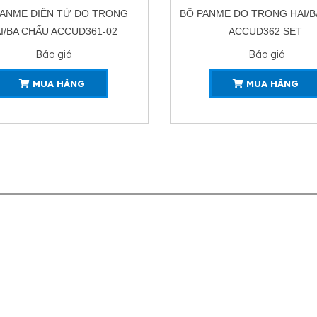
PANME ĐIỆN TỬ ĐO TRONG
BỘ PANME ĐO TRONG HAI/B
I/BA CHẤU ACCUD361-02
ACCUD362 SET
Báo giá
Báo giá
MUA HÀNG
MUA HÀNG