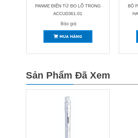
NG
PANME ĐIỆN TỬ ĐO LỖ TRONG
BỘ 
ACCUD361-01
HA
Báo giá
MUA HÀNG
Sản Phẩm Đã Xem