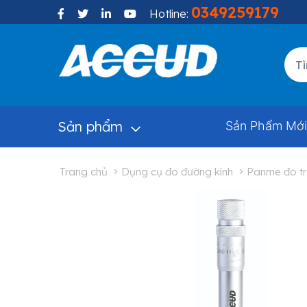
0349259179
Hotline:
Sản phẩm
Sản Phẩm Mới
trang chủ
dụng cụ đo đường kính
panme đo t