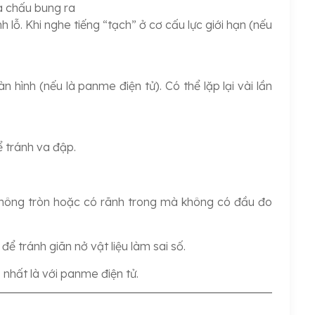
a chấu bung ra
 lỗ. Khi nghe tiếng “tạch” ở cơ cấu lực giới hạn (nếu
n hình (nếu là panme điện tử). Có thể lặp lại vài lần
ể tránh va đập.
hông tròn hoặc có rãnh trong mà không có đầu đo
ể tránh giãn nở vật liệu làm sai số.
nhất là với panme điện tử.