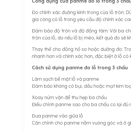
Công dụng của panme đo lỗ trong 3 chấ
Đo chính xác đường kính trong của lỗ tròn: Dù
gia công có lỗ trong yêu cầu độ chính xác ca
Đảm bảo độ tròn và độ đồng tâm: Với ba ch
tròn của lỗ, do nếu lỗ bị méo, kết quả đo sẽ k
Thay thế cho đồng hồ so hoặc dưỡng đo: Tro
nhanh hơn và chính xác hơn, đặc biệt ở lỗ có 
Cách sử dụng panme đo lỗ trong 3 chấu
Làm sạch bề mặt lỗ và panme
Đảm bảo không có bụi, dầu hoặc mạt kim loạ
Xoay núm vặn để thu hẹp ba chấu
Điều chỉnh panme sao cho ba chấu co lại đủ 
Đưa panme vào giữa lỗ
Căn chỉnh cho panme nằm vuông góc và ở giữa