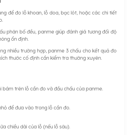
u
ng để đo lỗ khoan, lỗ doa, bạc lót, hoặc các chi tiết
o.
ấu phân bố đều, panme giúp đánh giá tương đối độ
hông ổn định.
ng nhiều trường hợp, panme 3 chấu cho kết quả đo
kích thước cố định cần kiểm tra thường xuyên.
i bám trên lỗ cần đo và đầu chấu của panme.
nhỏ để đưa vào trong lỗ cần đo.
 chiều dài của lỗ (nếu lỗ sâu).