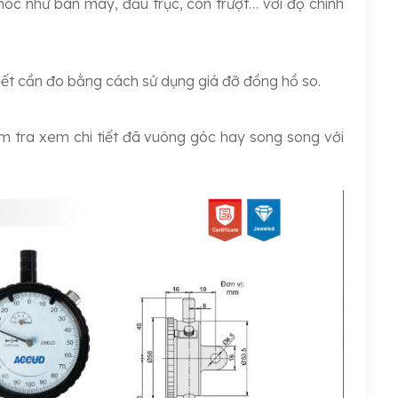
óc như bàn máy, đầu trục, con trượt… với độ chính
 tiết cần đo bằng cách sử dụng giá đỡ đồng hồ so.
ểm tra xem chi tiết đã vuông góc hay song song với