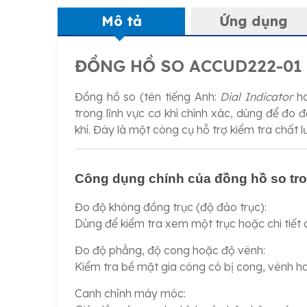
Mô tả
Ứng dụng
ĐỒNG HỒ SO ACCUD222-01
Đồng hồ so (tên tiếng Anh:
Dial Indicator
h
trong lĩnh vực cơ khí chính xác, dùng để đo đ
khí. Đây là một công cụ hỗ trợ kiểm tra chất l
Công dụng chính của đồng hồ so tro
Đo độ không đồng trục (độ đảo trục):
Dùng để kiểm tra xem một trục hoặc chi tiết q
Đo độ phẳng, độ cong hoặc độ vênh:
Kiểm tra bề mặt gia công có bị cong, vênh h
Canh chỉnh máy móc: