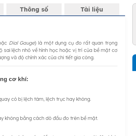
Thông số
Tài liệu
oặc
Dial Gauge
) là một dụng cụ đo rất quan trọng
ộ sai lệch nhỏ về hình học hoặc vị trí của bề mặt cơ
ượng và độ chính xác của chi tiết gia công.
ng cơ khí:
uay có bị lệch tâm, lệch trục hay không.
ay không bằng cách dò đầu đo trên bề mặt.