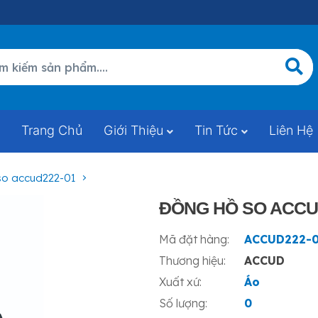
Trang Chủ
Giới Thiệu
Tin Tức
Liên Hệ
 so accud222-01
ĐỒNG HỒ SO ACCU
Mã đặt hàng:
ACCUD222-
Thương hiệu:
ACCUD
Xuất xứ:
Áo
Số lượng:
0