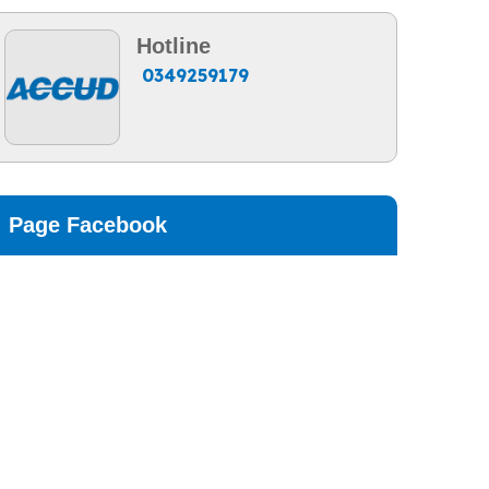
Hotline
0349259179
Page Facebook