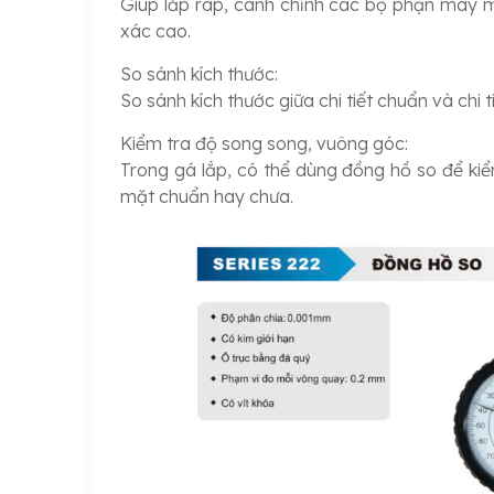
Giúp lắp ráp, canh chỉnh các bộ phận máy m
xác cao.
So sánh kích thước:
So sánh kích thước giữa chi tiết chuẩn và chi
Kiểm tra độ song song, vuông góc:
Trong gá lắp, có thể dùng đồng hồ so để ki
mặt chuẩn hay chưa.