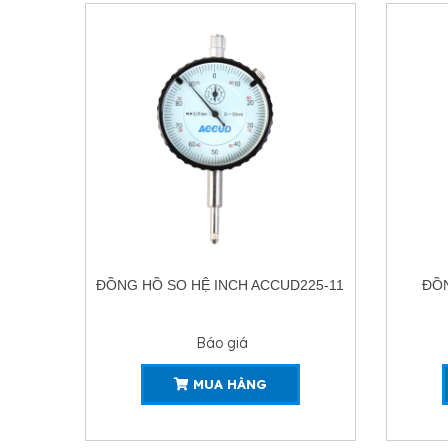
225-11
ĐỒNG HỒ SO CHỐNG VA ĐẬP
ĐỒ
ACCUD226-11
Báo giá
MUA HÀNG