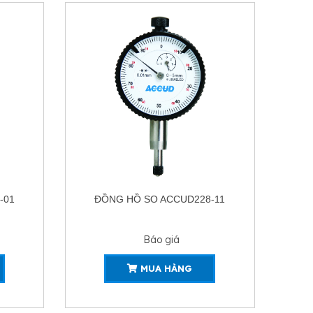
-11
ĐỒNG HỒ SO ACCUD229-025-11
Đ
Báo giá
MUA HÀNG