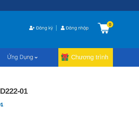
0
Đăng ký
Đăng nhập
Ứng Dụng
Chương trình
D222-01
01