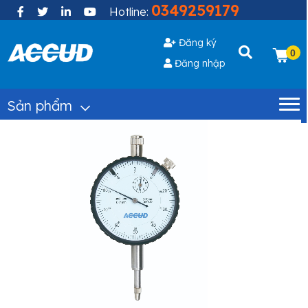
0349259179
Hotline:
Đăng ký
0
Đăng nhập
Sản phẩm