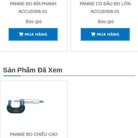
PANME CÓ ĐẦU ĐO LỚN
PANME ĐO NGOÀI CHO
ACCUD308-01
NGƯỜI THUẬN TAY PHẢI, TRÁI
ACCUD310-01
Báo giá
Báo giá
MUA HÀNG
MUA HÀNG
Sản Phẩm Đã Xem
PANME ĐO CHIỀU CAO