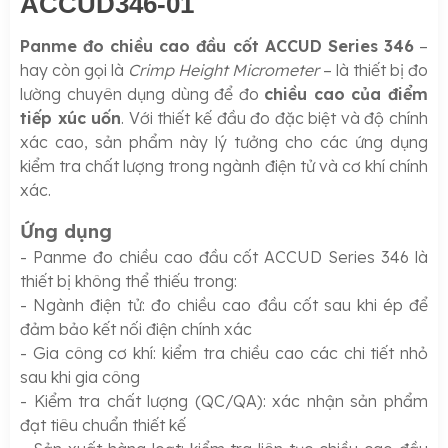
ACCUD346-01
Panme đo chiều cao đầu cốt ACCUD Series 346
–
hay còn gọi là
Crimp Height Micrometer
– là thiết bị đo
lường chuyên dụng dùng để đo
chiều cao của điểm
tiếp xúc uốn
.
Với thiết kế đầu đo đặc biệt và độ chính
xác cao, sản phẩm này lý tưởng cho các ứng dụng
kiểm tra chất lượng trong ngành điện tử và cơ khí chính
xác.
Ứng dụng
- Panme đo chiều cao đầu cốt ACCUD Series 346 là
thiết bị không thể thiếu trong:
- Ngành điện tử: đo chiều cao đầu cốt sau khi ép để
đảm bảo kết nối điện chính xác
- Gia công cơ khí: kiểm tra chiều cao các chi tiết nhỏ
sau khi gia công
- Kiểm tra chất lượng (QC/QA): xác nhận sản phẩm
đạt tiêu chuẩn thiết kế