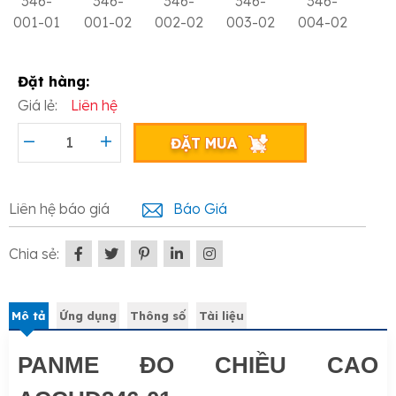
346-
346-
346-
346-
346-
001-01
001-02
002-02
003-02
004-02
Đặt hàng:
Giá lẻ:
Liên hệ
ĐẶT MUA
Liên hệ báo giá
Báo Giá
Chia sẻ:
Mô tả
Ứng dụng
Thông số
Tài liệu
PANME ĐO CHIỀU CAO