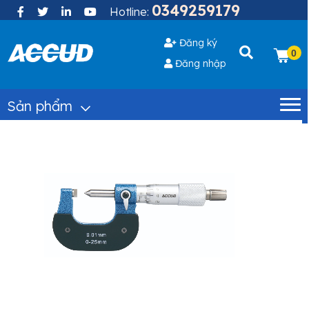
0349259179
Hotline:
Đăng ký
0
Đăng nhập
Sản phẩm