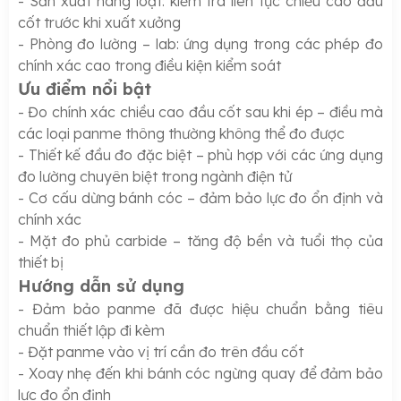
- Sản xuất hàng loạt: kiểm tra liên tục chiều cao đầu
cốt trước khi xuất xưởng
- Phòng đo lường – lab: ứng dụng trong các phép đo
chính xác cao trong điều kiện kiểm soát
Ưu điểm nổi bật
- Đo chính xác chiều cao đầu cốt sau khi ép – điều mà
các loại panme thông thường không thể đo được
- Thiết kế đầu đo đặc biệt – phù hợp với các ứng dụng
đo lường chuyên biệt trong ngành điện tử
- Cơ cấu dừng bánh cóc – đảm bảo lực đo ổn định và
chính xác
- Mặt đo phủ carbide – tăng độ bền và tuổi thọ của
thiết bị
Hướng dẫn sử dụng
- Đảm bảo panme đã được hiệu chuẩn bằng tiêu
chuẩn thiết lập đi kèm
- Đặt panme vào vị trí cần đo trên đầu cốt
- Xoay nhẹ đến khi bánh cóc ngừng quay để đảm bảo
lực đo ổn định